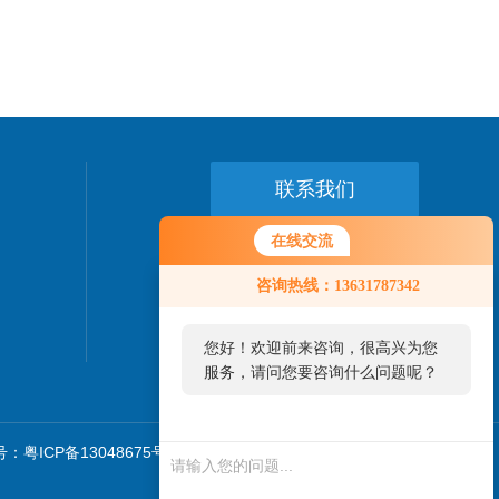
联系我们
在线交流
24小时热线：
0769-89775458
咨询热线：13631787342
您好！欢迎前来咨询，很高兴为您
服务，请问您要咨询什么问题呢？
：粤ICP备13048675号
sitemap.xml
技术支持：
环保在线
管理登陆