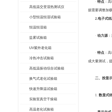
·
特点
：高
高低温交变湿热测试仪
据需要调整加
小型恒温恒湿试验箱
2.电子式
恒温恒湿箱
·
动力源
：
盐雾试验箱
UV紫外老化箱
·
特点
：高
冷热冲击试验箱
成大量测试，
高低温振动综合试验箱
二、按显
换气式老化试验箱
快速升降温试验箱
1.
数显式
实验室真空干燥箱
高温老化试验箱