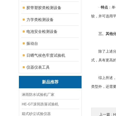
胶带塑胶类检测设备
·
特点
：单
较，并可选用
力学类检测设备
电池安全检测设备
三、其他
振动台
除了上述分类
日晒气候色牢度试验机
式，具有更高
仪器仪表工具
综上所述，纸
新品推荐
类型外，还需
淋雨防水试验机厂家
HE-GT滚筒跌落试验机
箱式砂尘试验仪器
上一篇 :
H