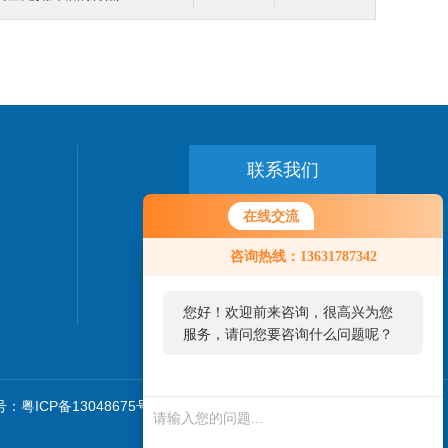
联系我们
在线交流
24小时热线：
0769-89775458
咨询热线：13631787342
您好！欢迎前来咨询，很高兴为您
服务，请问您要咨询什么问题呢？
您好，看您停留很久
：粤ICP备13048675号
sitemap.xml
技术支持：
环保在线
了，是否找到了需求产
管理登陆
品，您可以直接在线与