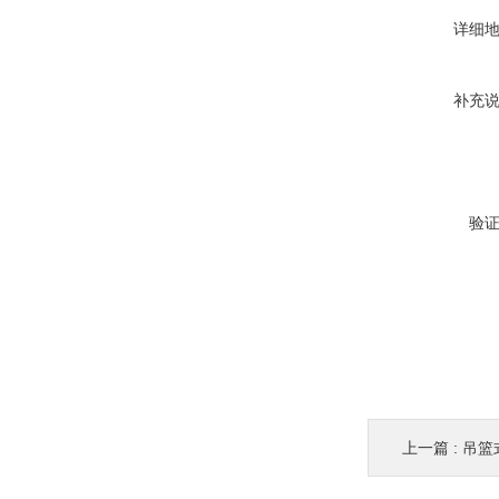
详细
补充
验
上一篇 :
吊篮