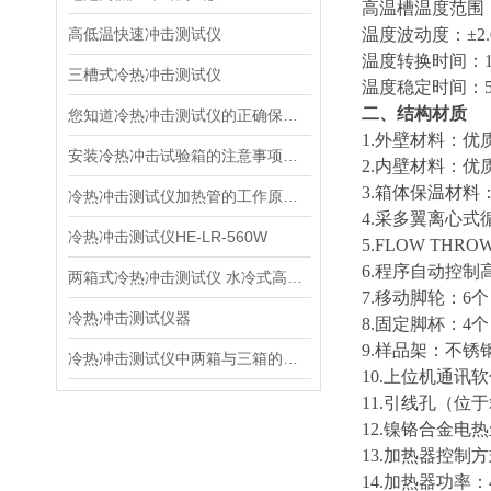
高温槽温度范围：+
高低温快速冲击测试仪
温度波动度：
±
2
温度转换时间：1
三槽式冷热冲击测试仪
温度稳定时间：5M
二、结构材质
您知道冷热冲击测试仪的正确保养吗？
1.外壁材料：
安装冷热冲击试验箱的注意事项有哪些
2.内壁材料：
3.箱体保温材料
冷热冲击测试仪加热管的工作原理及特点
4
.
采多翼离心式
冷热冲击测试仪HE-LR-560W
5.FLOW THRO
6.
程序自动控制
两箱式冷热冲击测试仪 水冷式高低温冲击测试机
7.移动脚轮：6个
冷热冲击测试仪器
8.固定脚杯：4
9.样品架：不锈钢
冷热冲击测试仪中两箱与三箱的区别
10
.
上位机通讯软
11.引线孔（位
12.镍铬合金电
13.加热器控制
14.加热器功率：