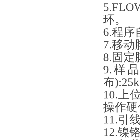
5.FLO
环。
6.
程序
7.移
8.固
9.样
布):25
10
.
上
操作硬
11.
12.