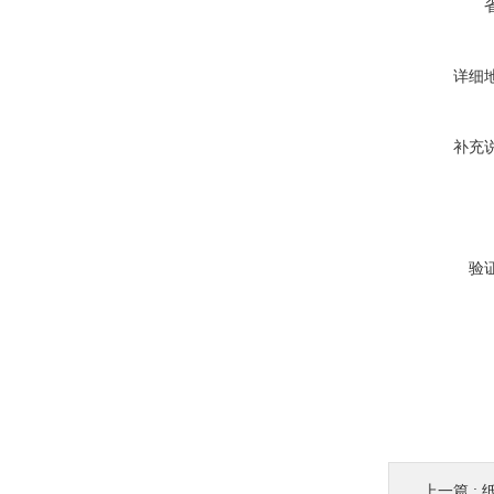
详细
补充
验
上一篇 :