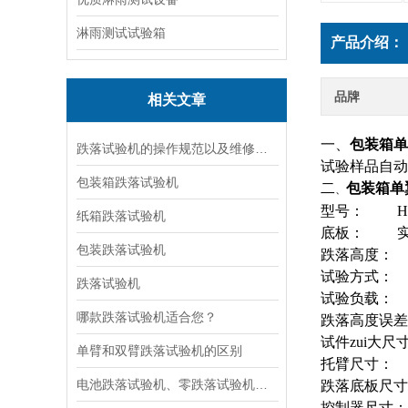
淋雨测试试验箱
产品介绍：
品牌
相关文章
一、
包装箱单
跌落试验机的操作规范以及维修保养
试验样品自动
包装箱跌落试验机
二
包装箱单
、
型号： HE-
纸箱跌落试验机
底板： 实心
包装跌落试验机
跌落高度： 3
试验方式：
跌落试验机
试验负载：
0
哪款跌落试验机适合您？
跌落高度误
试件zui大尺
单臂和双臂跌落试验机的区别
托臂尺寸：
W
电池跌落试验机、零跌落试验机、双臂跌落试验机、小型单臂跌落试验机
跌落底
板尺
控制器尺寸：