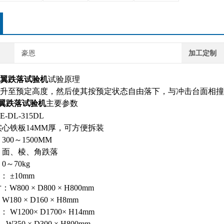
豪恩
加工定制
翼跌落试验机
试验原理
升至预定高度，然后使其按预定状态自由落下，与冲击台面相撞
翼跌落试验机
主要参数
DL-315DL
铁板14MM厚，可方便拆装
00～1500MM
面、棱、角跌落
～70kg
差：
±10mm
寸：
W800 × D800 × H800mm
180 × D160 × H8mm
寸：
W1200× D1700× H14mm
W350 × D300 × H800mm