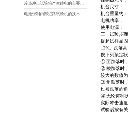
冷热冲击试验箱产生静电的主要原因有哪些？
机台尺寸：
W
机台重量约：
电池强制内部短路试验机的技术特点
电机功率：
1
使用电源：
A
三、试验步骤
提起试样品固
±2%。跌落
按下列预定状
① 面跌落时
② 棱跌落时
较大的数值为
③ 角跌落时
过被跌落的角
④ 无论何种
实际冲击速度
试验后按有关