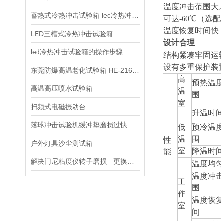
温度冲击范围大
蓄热式冷热冲击试验箱 led冷热冲击试验箱
可达-60
℃
（选配
温度恢复时间快，≤
LED三槽式冷热冲击试验箱
设计合理
led冷热冲击试验箱的操作步骤
结构紧凑牢固运
设有多重保护装
东莞防爆高温老化试验箱 HE-216L×2
高
预热温
高温高压喷水试验箱
温
围
室
扫频式电磁振动台
升温时
落球冲击试验机缓冲垫磨损过快，是否由冲击力度设置不当引起？
低
预冷温
温
围
性
户外灯具沙尘测试箱
室
降温时
能
解决门尼粘度仪转子磨损：更换与校准操作指南
温度均
温度冲
工
围
作
温度恢
室
间