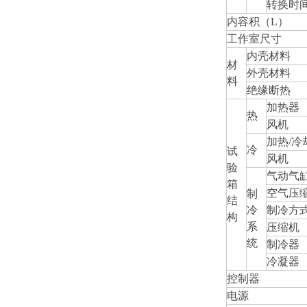
转换时
内容积（L）
工作室尺寸
内壳材料
材
外壳材料
料
绝缘断热
加热器
热
风机
加热/冷
冷
试
风机
验
气动气
箱
空气压
制
结
冷
制冷方
构
系
压缩机
统
制冷器
冷凝器
控制器
电源