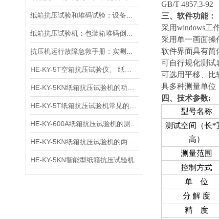
GB/T 4857.3-92
纸箱抗压试验和堆码试验：设备功能与测试场景的关键区别
三、软件功能：
采用
windows
工
纸箱抗压试验机：包装箱堆码倒垛测试分析的关键设备
采用单一画面操
软件界面具有简
抗压机运行故障急救手册：实测有效的传感器失灵 / 压力不稳修复方案
可自行规化测试
HE-KY-5T空箱抗压试验仪、 纸箱抗压测试仪、 纸箱抗压强度试验机用途
可选用平移、比
具多种测量单位
HE-KY-5KN纸箱抗压试验机的功能特点
四、技术参数
:
HE-KY-5T纸箱抗压试验机常见的分类方式
型号名称
HE-KY-600A纸箱抗压试验机的测试方法
测试空间（长*
高）
HE-KY-5KN纸箱抗压试验机的两种操作方法：静态试验法和循环法
测量范围
HE-KY-5KN智能型纸箱抗压试验机
控制方式
单 位
分 解 度
精 度