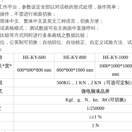
工作平台，参数设定全部以对话框的形式处理，操作简单；
操作，不需进行画面切换；
简体中文、繁体中文及英文三种语言，切换方便；
试表格模式； 测试数据可在主画面中直接呼叫；
比较等方式同时进行多条曲线之数据比较；
位，公英制可切换；自动回位、自动校正、自定义试验方法、试
:
称
HE-KY-600
HE-KY-800
HE-KY-1000
*宽*
1000*1000*1000
600*600*800 mm
800*800*1000 mm
mm
围
500KG，1 KN，2 KN（可选可定制
式
微电脑液晶屏
Kgf、g、N、kn、lbf (可切换)
度
1/250000
≤±1 %
1 N