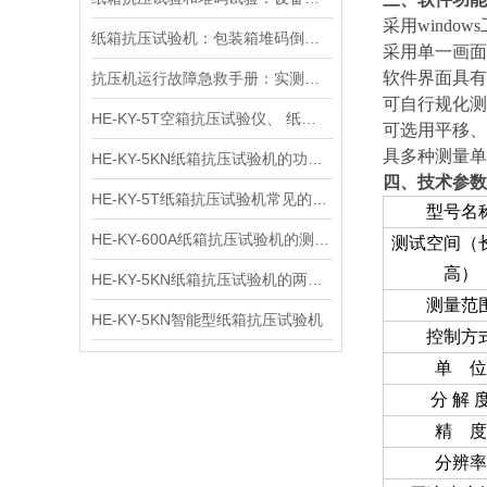
采用
windows
纸箱抗压试验机：包装箱堆码倒垛测试分析的关键设备
采用单一画面
软件界面具有
抗压机运行故障急救手册：实测有效的传感器失灵 / 压力不稳修复方案
可自行规化测
HE-KY-5T空箱抗压试验仪、 纸箱抗压测试仪、 纸箱抗压强度试验机用途
可选用平移、
具多种测量单
HE-KY-5KN纸箱抗压试验机的功能特点
四、技术参数
HE-KY-5T纸箱抗压试验机常见的分类方式
型号名
HE-KY-600A纸箱抗压试验机的测试方法
测试空间（长
高）
HE-KY-5KN纸箱抗压试验机的两种操作方法：静态试验法和循环法
测量范
HE-KY-5KN智能型纸箱抗压试验机
控制方
单 位
分 解 
精 度
分辨率