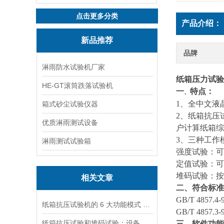
点击更多分类
产品介绍：
新品推荐
品牌
淋雨防水试验机厂家
纸箱压力试验
HE-GT滚筒跌落试验机
一
特点：
、
1、全中文液
箱式砂尘试验仪器
2
、纸箱抗压
优质淋雨测试设备
户计算纸箱综
3
、三种工作
淋雨测试试验箱
强度试验：可
定值试验：可
堆码试验：按
相关文章
二、符合标准
GB/T 485
纸箱抗压试验机的 6 大功能模式 包装质检必看
GB/T 4857.3-
纸箱抗压试验和堆码试验：设备功能与测试场景的关键区别
三、软件功能