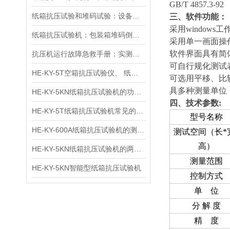
GB/T 4857.3-92
纸箱抗压试验和堆码试验：设备功能与测试场景的关键区别
三、软件功能：
采用
windows
工
纸箱抗压试验机：包装箱堆码倒垛测试分析的关键设备
采用单一画面操
软件界面具有简
抗压机运行故障急救手册：实测有效的传感器失灵 / 压力不稳修复方案
可自行规化测试
HE-KY-5T空箱抗压试验仪、 纸箱抗压测试仪、 纸箱抗压强度试验机用途
可选用平移、比
具多种测量单位
HE-KY-5KN纸箱抗压试验机的功能特点
四、技术参数
:
HE-KY-5T纸箱抗压试验机常见的分类方式
型号名称
HE-KY-600A纸箱抗压试验机的测试方法
测试空间（长*
高）
HE-KY-5KN纸箱抗压试验机的两种操作方法：静态试验法和循环法
测量范围
HE-KY-5KN智能型纸箱抗压试验机
控制方式
单 位
分 解 度
精 度