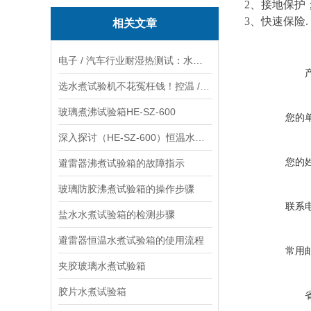
2
、接地保护
3
、快速保险.
相关文章
电子 / 汽车行业耐湿热测试：水煮试验箱和蒸汽老化箱对比
选水煮试验机不花冤枉钱！控温 / 密封 / 容积 3 大核心指标攻略
玻璃煮沸试验箱HE-SZ-600
您的
深入探讨（HE-SZ-600）恒温水煮实验的目的、实验要求及实施关键环节
您的
避雷器沸煮试验箱的故障指示
玻璃防胶沸煮试验箱的操作步骤
联系
盐水水煮试验箱的检测步骤
避雷器恒温水煮试验箱的使用流程
常用
夹胶玻璃水煮试验箱
胶片水煮试验箱