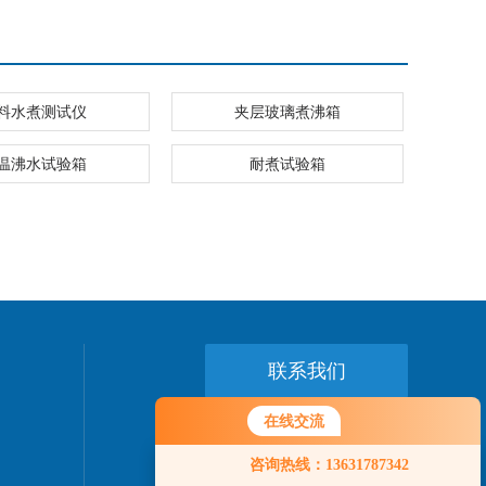
料水煮测试仪
夹层玻璃煮沸箱
温沸水试验箱
耐煮试验箱
联系我们
在线交流
24小时热线：
0769-89775458
咨询热线：13631787342