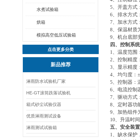
5
、开盖方式
水煮试验箱
6
、排水方式
7
、加水方式
烘箱
8
、保温材质
模拟高空低压试验箱
9
、机台底部
四、控制系统
点击更多分类
1
、温度范围
2
、控制精度：
新品推荐
3
、显示精度：
4
、均匀度：±
淋雨防水试验机厂家
5
、控制器：温
6
、电流控制
HE-GT滚筒跌落试验机
7
、驱动方式：
箱式砂尘试验仪器
8
、定时器功
9
、加热组件
优质淋雨测试设备
10
、升温时间：
五、安全装置
淋雨测试试验箱
1
、缺水保护