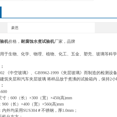
豪恩
验机
价格，
耐腐蚀水煮试验机
厂家，
品牌
用于生物、化学、物理、植物、化工、五金、塑壳、玻璃等科学
：
44-2002 《中空玻璃》、GB9962-1999《夹层玻璃》而制造
建筑夹层和汽车夹层玻璃 将样品放于煮沸的试验箱内，保持2
：
600
：600（长）×300（宽）×450(高)mm
00（长）×400（宽）×560(高)mm
内外均采用SUS304＃不锈钢，厚1.0mm；
于机台左方；