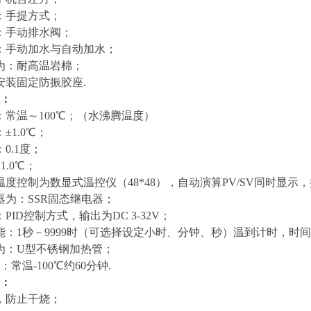
：手提方式；
：手动排水阀；
：手动加水与自动加水；
为：耐高温岩棉；
安装固定防振胶座.
：
：常温～100℃；（水沸腾温度）
±1.0℃；
0.1度；
1.0℃；
度控制为数显式温控仪（48*48），自动演算PV/SV同时显示
器为：SSR固态继电器；
PID控制方式，输出为DC 3-32V；
能：1秒－9999时（可选择设定小时、分钟、秒）温到计时，时
为：U型不锈钢加热管；
常温-100℃约60分钟.
：
，防止干烧；