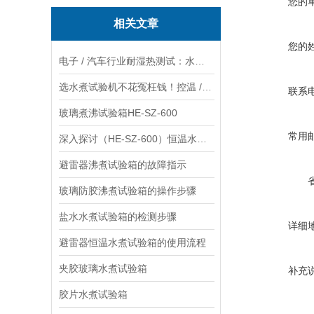
您的
相关文章
您的
电子 / 汽车行业耐湿热测试：水煮试验箱和蒸汽老化箱对比
选水煮试验机不花冤枉钱！控温 / 密封 / 容积 3 大核心指标攻略
联系
玻璃煮沸试验箱HE-SZ-600
常用
深入探讨（HE-SZ-600）恒温水煮实验的目的、实验要求及实施关键环节
避雷器沸煮试验箱的故障指示
玻璃防胶沸煮试验箱的操作步骤
盐水水煮试验箱的检测步骤
详细
避雷器恒温水煮试验箱的使用流程
夹胶玻璃水煮试验箱
补充
胶片水煮试验箱