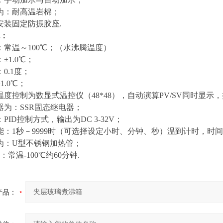
为：耐高温岩棉；
安装固定防振胶座.
：
：常温～100℃；（水沸腾温度）
±1.0℃；
0.1度；
1.0℃；
度控制为数显式温控仪（48*48），自动演算PV/SV同时显示
器为：SSR固态继电器；
PID控制方式，输出为DC 3-32V；
能：1秒－9999时（可选择设定小时、分钟、秒）温到计时，时
为：U型不锈钢加热管；
常温-100℃约60分钟.
产品：