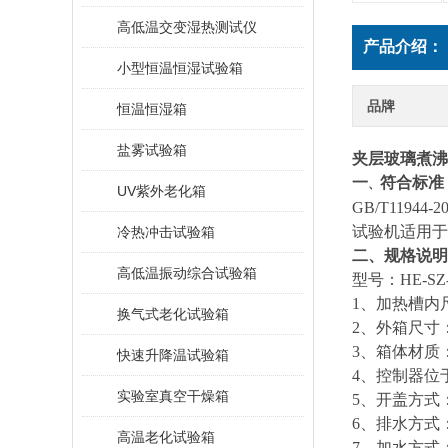
高低温交变湿热测试仪
产品介绍：
小型恒温恒湿试验箱
品牌
恒温恒湿箱
盐雾试验箱
夹层玻璃煮沸
一
符合标准
、
UV紫外老化箱
GB/T119
试验机适用于
冷热冲击试验箱
二、规格说明
高低温振动综合试验箱
型号：HE-SZ-
1
、加热槽内尺寸
换气式老化试验箱
2
、外箱尺寸：9
3
、箱体材质：
快速升降温试验箱
4
、控制器位
实验室真空干燥箱
5
、开盖方式
6
、排水方式
高温老化试验箱
7
、加水方式