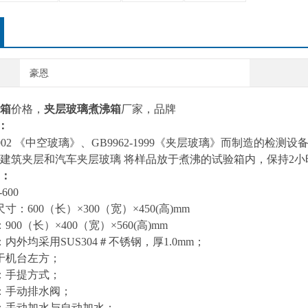
豪恩
箱
价格，
夹层玻璃煮沸箱
厂家，
品牌
：
44-2002 《中空玻璃》、GB9962-1999《夹层玻璃》而制造
建筑夹层和汽车夹层玻璃 将样品放于煮沸的试验箱内，保持2
：
600
：600（长）×300（宽）×450(高)mm
00（长）×400（宽）×560(高)mm
内外均采用SUS304＃不锈钢，厚1.0mm；
于机台左方；
：手提方式；
：手动排水阀；
：手动加水与自动加水；