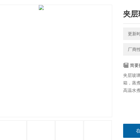
夹层
更新时间
厂商
简要
夹层玻
箱，蒸
高温水