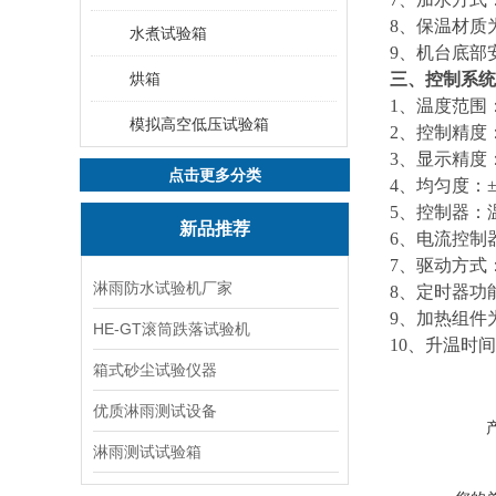
8
、保温材质
水煮试验箱
9
、机台底部
烘箱
三、控制系统
1
、温度范围
模拟高空低压试验箱
2
、控制精度：
3
、显示精度：
点击更多分类
4
、均匀度：±
5
、控制器：温
新品推荐
6
、电流控制
7
、驱动方式：
淋雨防水试验机厂家
8
、定时器功
9
、加热组件
HE-GT滚筒跌落试验机
10
、升温时间：
箱式砂尘试验仪器
优质淋雨测试设备
淋雨测试试验箱