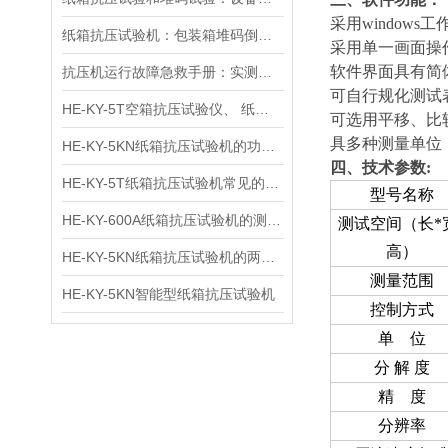
采用
windows
工
纸箱抗压试验机：包装箱堆码倒垛测试分析的关键设备
采用单一画面操
软件界面具有简
抗压机运行故障急救手册：实测有效的传感器失灵 / 压力不稳修复方案
可自行规化测试
HE-KY-5T空箱抗压试验仪、 纸箱抗压测试仪、 纸箱抗压强度试验机用途
可选用平移、比
具多种测量单位
HE-KY-5KN纸箱抗压试验机的功能特点
四、技术参数
:
HE-KY-5T纸箱抗压试验机常见的分类方式
型号名称
HE-KY-600A纸箱抗压试验机的测试方法
测试空间（长*
高）
HE-KY-5KN纸箱抗压试验机的两种操作方法：静态试验法和循环法
测量范围
HE-KY-5KN智能型纸箱抗压试验机
控制方式
单 位
分 解 度
精 度
分辨率