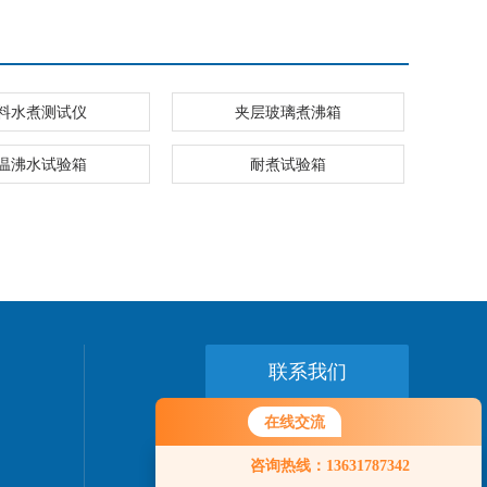
料水煮测试仪
夹层玻璃煮沸箱
温沸水试验箱
耐煮试验箱
联系我们
在线交流
24小时热线：
您好！欢迎前来咨询，很高兴为您
0769-89775458
咨询热线：13631787342
服务，请问您要咨询什么问题呢？