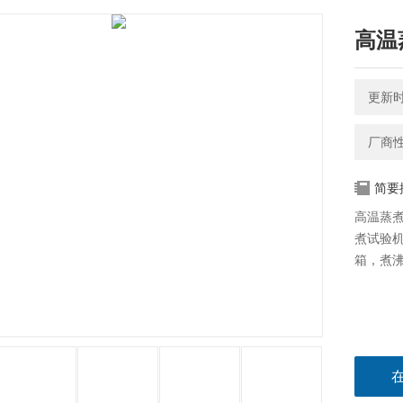
高温
更新时间
厂商
简要
高温蒸
煮试验
箱，煮