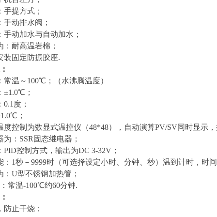
：手提方式；
：手动排水阀；
：手动加水与自动加水；
为：耐高温岩棉；
安装固定防振胶座.
：
：常温～100℃；（水沸腾温度）
±1.0℃；
0.1度；
1.0℃；
度控制为数显式温控仪（48*48），自动演算PV/SV同时显示
器为：SSR固态继电器；
PID控制方式，输出为DC 3-32V；
能：1秒－9999时（可选择设定小时、分钟、秒）温到计时，时
为：U型不锈钢加热管；
常温-100℃约60分钟.
：
，防止干烧；