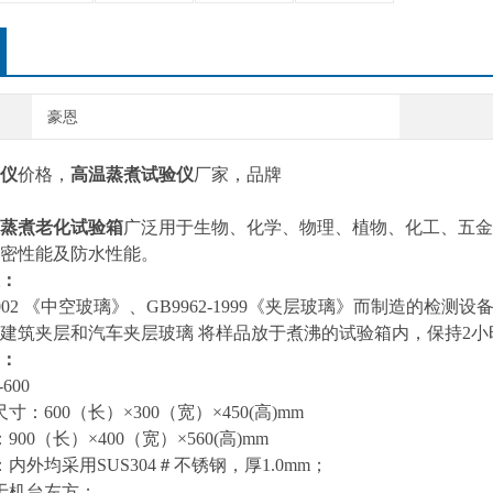
豪恩
仪
价格，
高温蒸煮试验仪
厂家，
品牌
蒸煮老化试验箱
广泛用于生物、化学、物理、植物、化工、五金
密性能及防水性能。
：
44-2002 《中空玻璃》、GB9962-1999《夹层玻璃》而制造
建筑夹层和汽车夹层玻璃 将样品放于煮沸的试验箱内，保持2
：
600
：600（长）×300（宽）×450(高)mm
00（长）×400（宽）×560(高)mm
内外均采用SUS304＃不锈钢，厚1.0mm；
于机台左方；