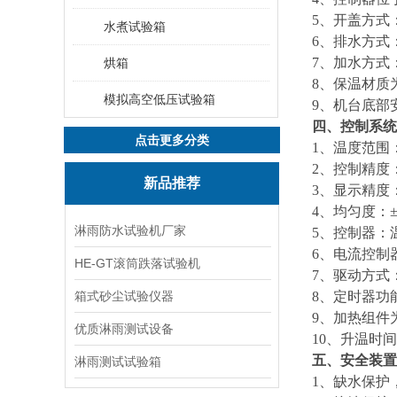
5
、开盖方式
水煮试验箱
6
、排水方式
7
、加水方式
烘箱
8
、保温材质
模拟高空低压试验箱
9
、机台底部
四、控制系统
点击更多分类
1
、温度范围
2
、控制精度：
新品推荐
3
、显示精度：
4
、均匀度：±
淋雨防水试验机厂家
5
、控制器：温
6
、电流控制
HE-GT滚筒跌落试验机
7
、驱动方式：
箱式砂尘试验仪器
8
、定时器功
9
、加热组件
优质淋雨测试设备
10
、升温时间：
五、安全装置
淋雨测试试验箱
1
、缺水保护