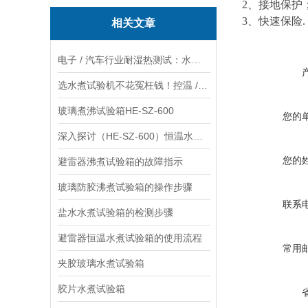
2
、接地保护
3
、快速保险.
相关文章
电子 / 汽车行业耐湿热测试：水煮试验箱和蒸汽老化箱对比
选水煮试验机不花冤枉钱！控温 / 密封 / 容积 3 大核心指标攻略
玻璃煮沸试验箱HE-SZ-600
您的
深入探讨（HE-SZ-600）恒温水煮实验的目的、实验要求及实施关键环节
您的
避雷器沸煮试验箱的故障指示
玻璃防胶沸煮试验箱的操作步骤
联系
盐水水煮试验箱的检测步骤
避雷器恒温水煮试验箱的使用流程
常用
夹胶玻璃水煮试验箱
胶片水煮试验箱