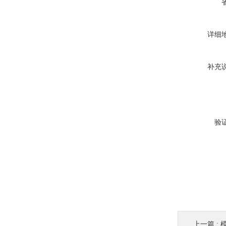
详细
补充
验
上一篇 :