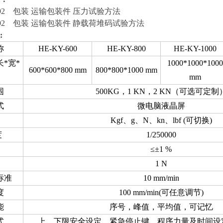
7.4-92 包装 运输包装件 压力试验方法
92
包装 运输包装件 静载荷堆码试验方法
:
称
HE-KY-600
HE-KY-800
HE-KY-1000
*宽*
1000*1000*1000
600*600*800 mm
800*800*1000 mm
mm
围
500KG，1 KN，2 KN（可选可定制
式
微电脑液晶屏
Kgf、g、N、kn、lbf (可切换)
度
1/250000
≤±1 %
1 N
标准
10 mm/min
度
100 mm/min(可任意调节)
能
序号，峰值，平均值，可记忆
式
上、下限安全设定，紧急停止键，程序力量及时间设