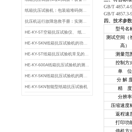
GB/T 485
纸箱抗压试验机：包装箱堆码倒垛测试分析的关键设备
GB/T 4857.3-
四、技术参数
抗压机运行故障急救手册：实测有效的传感器失灵 / 压力不稳修复方案
型号名
HE-KY-5T空箱抗压试验仪、 纸箱抗压测试仪、 纸箱抗压强度试验机用途
测试空间（长
HE-KY-5KN纸箱抗压试验机的功能特点
高）
HE-KY-5T纸箱抗压试验机常见的分类方式
测量范
控制方
HE-KY-600A纸箱抗压试验机的测试方法
单 位
HE-KY-5KN纸箱抗压试验机的两种操作方法：静态试验法和循环法
分 解 
HE-KY-5KN智能型纸箱抗压试验机
精 度
分辨率
压缩速度
返程速
打印功
停机方