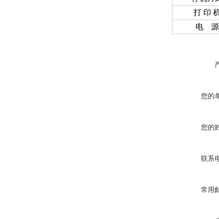
打 印 
电 源
您的
您的
联系
常用