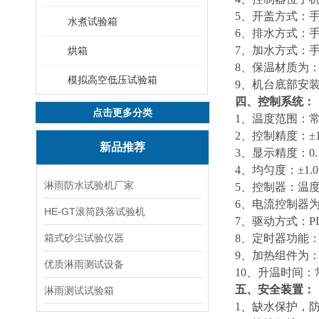
5
、开盖方式：
水煮试验箱
6
、排水方式：
7
、加水方式：
烘箱
8
、保温材质为
模拟高空低压试验箱
9
、机台底部安装
四、控制系统：
点击更多分类
1
、温度范围：常
2
、控制精度：±1
新品推荐
3
、显示精度：0.
4
、均匀度：±1.
淋雨防水试验机厂家
5
、控制器：温度
6
、电流控制器为
HE-GT滚筒跌落试验机
7
、驱动方式：PI
箱式砂尘试验仪器
8
、定时器功能：
9
、加热组件为
优质淋雨测试设备
10
、升温时间：常温
五、安全装置：
淋雨测试试验箱
1
、缺水保护，