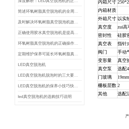
深度解析：LED真空脱泡机的正确使用方法全攻略
内箱尺寸
250*2
内箱材质
简述环氧树脂真空脱泡机的全周期保养机制
外箱尺寸
以实
及时解决环氧树脂真空脱泡机故障是保障脱泡效果与生产效率的关键
真空度
zui高
正确使用胶水真空脱泡机是提高产品质量的关键
密封性
硅胶密
环氧树脂真空脱泡机的正确操作步骤分享
真空表
指针式
阀门
手动
定期维护保养可延长环氧树脂真空脱泡机使用寿命
变形量
真空抽
LED真空脱泡机
真空泵
选配4升
LED真空脱泡机脱泡时的三大要素是什么？
门玻璃
19m
栅板层数
2
LED真空脱泡机的保养小技巧快来了解下
其他
选配
led真空脱泡机的选购技巧说明