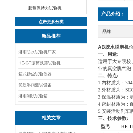
胶带保持力试验机
产品介绍：
点击更多分类
品牌
新品推荐
AB胶水脱泡机
淋雨防水试验机厂家
一、用途:
适用于大专院校
HE-GT滚筒跌落试验机
业的真空脱气泡
箱式砂尘试验仪器
二、
特点:
1.内材质为：3
优质淋雨测试设备
2.
外材质为：SEC
淋雨测试试验箱
3.
保温材质为：
4.
密封材质为：
5.
安装活动刹车
相关文章
三、技术参数:
型号
HE-T