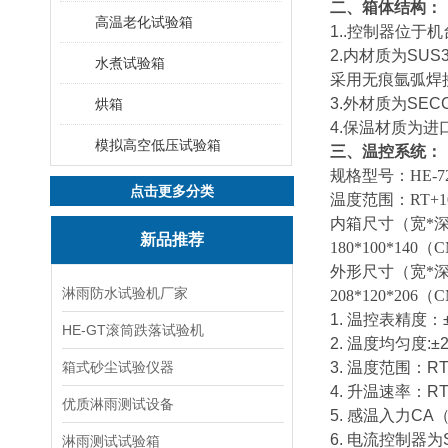
二、箱体结构：
高温老化试验箱
1..控制器位
2.内材质为S
水煮试验箱
采用无痕氩弧焊
3.外材质为SE
烘箱
4.保温材质为
模拟高空低压试验箱
三、温控系统：
规格型号：HE-72/15
点击更多分类
温度范围：RT+10
内箱尺寸（宽*深*高）：
新品推荐
180*100*140（
外形尺寸（宽*深*高）：
淋雨防水试验机厂家
208*120*206（
1. 温控表精度：
HE-GT滚筒跌落试验机
2. 温度均匀度:±
箱式砂尘试验仪器
3. 温度范围：R
4. 升温速率：R
优质淋雨测试设备
5. 感温入力CA
6. 电流控制器
淋雨测试试验箱