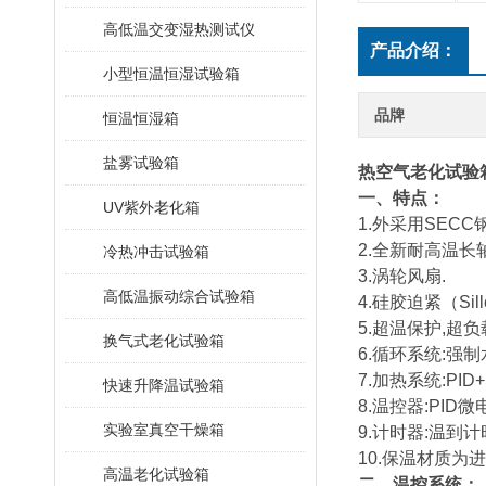
高低温交变湿热测试仪
产品介绍：
小型恒温恒湿试验箱
品牌
恒温恒湿箱
盐雾试验箱
热空气老化试验
一、特点：
UV紫外老化箱
1.外采用SEC
2.全新耐高温长
冷热冲击试验箱
3.涡轮风扇.
高低温振动综合试验箱
4.硅胶迫紧（Sillc
5.超温保护,超
换气式老化试验箱
6.循环系统:强
7.加热系统:PID+S
快速升降温试验箱
8.温控器:PID
实验室真空干燥箱
9.计时器:温到
10.保温材质
高温老化试验箱
二、温控系统：