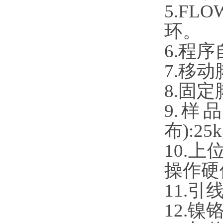
5.FLO
环。
6.
程序
7.移
8.固
9.样
布):25
10
.
上
操作硬
11.
12.