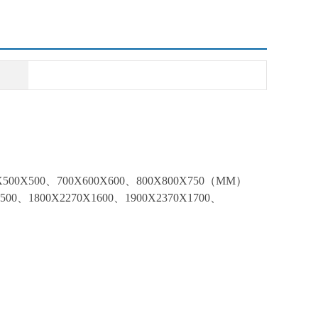
00X500、700X600X600、800X800X750（MM）
0、1800X2270X1600、1900X2370X1700、