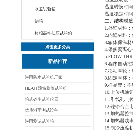
温度转换时间：
水煮试验箱
温度稳定时间：
二、结构材质
烘箱
1.外壁材料
模拟高空低压试验箱
2.内壁材料
3.箱体保温
点击更多分类
4
.
采多翼离心
5.FLOW TH
新品推荐
6.
程序自动控
7.移动脚轮：
淋雨防水试验机厂家
8.固定脚杯
9.样品架：不
HE-GT滚筒跌落试验机
10
.
上位机通
箱式砂尘试验仪器
11.引线孔（
12.镍铬合
优质淋雨测试设备
13.加热器
14.加热器功
淋雨测试试验箱
15.制冷压