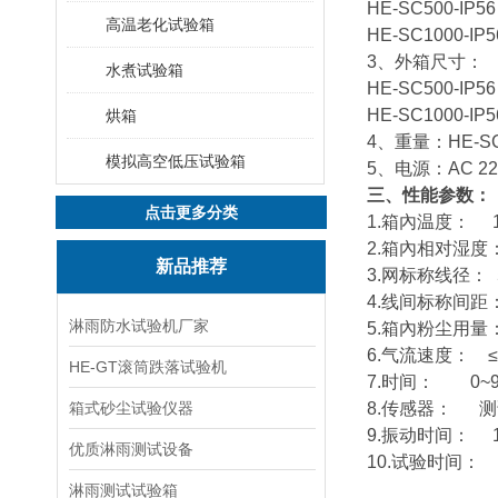
HE-SC500-IP
高温老化试验箱
HE-SC1000-I
3、外箱尺寸：
水煮试验箱
HE-SC500-IP
HE-SC1000-I
烘箱
4、重量：HE-SC5
模拟高空低压试验箱
5、电源：AC 22
三
、
性能参数
：
点击更多分类
1.箱內温度： 15
2.箱內相对湿度：
新品推荐
3.网标称线径： 
4.线间标称间距
淋雨防水试验机厂家
5.箱內粉尘用量：
6.气流速度： ≤2
HE-GT滚筒跌落试验机
7.时间： 0~9
箱式砂尘试验仪器
8.传感器： 测
9.振动时间： 1
优质淋雨测试设备
10.试验时间： 1
淋雨测试试验箱