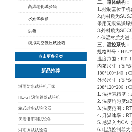
二、箱体结构：
高温老化试验箱
1..控制器位
2.内材质为S
水煮试验箱
采用无痕氩弧焊
3.外材质为SE
烘箱
4.保温材质为
模拟高空低压试验箱
三、温控系统：
规格型号：HE-72/15
点击更多分类
温度范围：RT+10
内箱尺寸（宽*深*高）：
新品推荐
180*100*140（
外形尺寸（宽*深*高）：
淋雨防水试验机厂家
208*120*206（
1. 温控表精度：
HE-GT滚筒跌落试验机
2. 温度均匀度:±
箱式砂尘试验仪器
3. 温度范围：R
4. 升温速率：R
优质淋雨测试设备
5. 感温入力CA
6. 电流控制器
淋雨测试试验箱