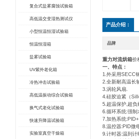
复合式盐雾腐蚀试验箱
高低温交变湿热测试仪
产品介绍：
小型恒温恒湿试验箱
品牌
恒温恒湿箱
盐雾试验箱
重力对流烘箱
价
一、特点：
UV紫外老化箱
1.外采用SEC
2.全新耐高温长
冷热冲击试验箱
3.涡轮风扇.
高低温振动综合试验箱
4.硅胶迫紧（Sillc
5.超温保护,超
换气式老化试验箱
6.循环系统:强
7.加热系统:PID+S
快速升降温试验箱
8.温控器:PID
实验室真空干燥箱
9.计时器:温到