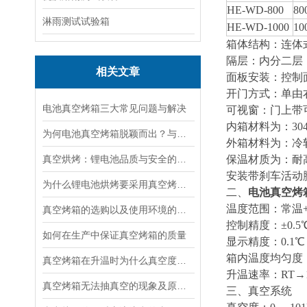
HE-WD-800
80
淋雨测试试验箱
HE-WD-1000
10
箱体结构：连体
隔层：内分二层
相关文章
面板安装：控制
开门方式：单由
电池真空烤箱三大常见问题与解决
可视窗：门上带可
内箱材料为：3
为何电池真空烤箱脱颖而出？与传统干燥设备的差异
外箱材料为：冷轧
真空烘烤：锂电池品质与安全的双重守护者
保温材质为：耐
安装带刹车活动
为什么锂电池烘烤要采用真空烤箱呢
二、
电池真空烤
温度范围：常温+3
真空烤箱的选购以及使用环境的要求
控制精度：±0.5
如何在生产中保证真空烤箱的质量
显示精度：0.
箱内温度均匀度：
真空烤箱在升温时为什么真空度会降低
升温速率：RT→1
真空烤箱无法抽真空的现象及原因分析
三、真空系统