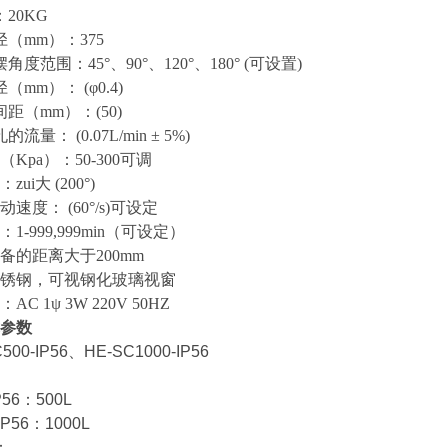
：20KG
径（mm）：375
摆角度范围：45°、90°、120°、180° (可设置)
（mm）： (φ0.4)
间距（mm）：(50)
流量： (0.07L/min ± 5%)
力（Kpa）：50-300可调
zui大 (200°)
动速度： (60°/s)可设定
：1-999,999min（可设定）
设备的距离大于200mm
全不锈钢，可视钢化玻璃视窗
：AC 1ψ 3W 220V
50HZ
参数
00-IP56、HE-SC1000-IP56
P56：500L
IP56：1000L
：