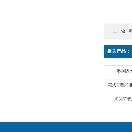
上一篇 :
相关产品：
淋雨防
箱式可程式淋
IP56可