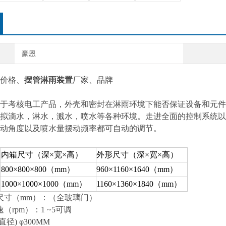
豪恩
价格、
摆管淋雨装置
厂家、
品牌
于考核电工产品，外壳和密封在淋雨环境下能否保证设备和元件
拟滴水，淋水，溅水，喷水等各种环境。走进全面的控制系统以
动角度以及喷水量摆动频率都可自动的调节。
内箱尺寸（深×宽×高）
外形尺寸（深×宽×高）
800×800×800（mm）
960×1160×1640（mm）
1000×1000×1000（mm）
1160×1360×1840（mm）
口尺寸（mm）：（全玻璃门）
速（rpm）：1 ~5可调
直径) φ300MM