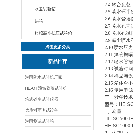
2.4 转台负载
水煮试验箱
2.5 喷水环半
2.6 喷水管摇
烘箱
2.7 喷水孔直径
2.8 喷水孔径
模拟高空低压试验箱
2.9 每个喷水孔的
点击更多分类
2.10 喷水压
2.11 摆管摆幅：
新品推荐
2.12 喷水管摆
2.13 试验时间
2.14 样品与
淋雨防水试验机厂家
2.15 箱体
HE-GT滚筒跌落试验机
2.16 使用电源
三、沙尘技术
箱式砂尘试验仪器
型号：HE-SC5
优质淋雨测试设备
1、容量：
HE-SC500-I
淋雨测试试验箱
HE-SC1000-
2、内箱尺寸