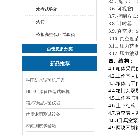
3
.
5
. 底部：
3
.
6
. 可视窗口
水煮试验箱
3
.
7
. 控制方式:
烘箱
3
.
8
. 计时器
3
.
9
.
真空度
:
模拟高空低压试验箱
3
.
10
.
真空度
3
.
11
.
压力范
点击更多分类
3
.1
2
.
压力波动
四、结
构：
新品推荐
4
.1.
箱体采用
4
.2.
工作室为
淋雨防水试验机厂家
4
.3.
箱体与工
4
.4.
箱门为双
HE-GT滚筒跌落试验机
4
.5.
工作室与
箱式砂尘试验仪器
4.6.上下
4.7.真空
优质淋雨测试设备
4.8.4升真空
淋雨测试试验箱
4.9.两块不