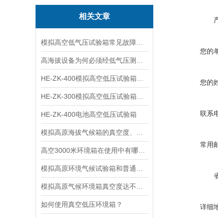
相关文章
模拟高空低气压试验箱常见故障：气压降不下去、温压联动失灵该如何排查？​
您的
高海拔设备为何必须经低气压测试？剖析低气压环境对设备可靠性的隐性挑战
HE-ZK-400模拟高空低压试验箱测试要求
您的
HE-ZK-300模拟高空低压试验箱的测试步骤
联系
HE-ZK-400电池高空低压试验箱
模拟高原海拔气候箱的真空度、正压和负压关系及真空单位换算
常用
高空3000米环境箱在使用中有哪些禁忌
模拟高原环境气候试验箱和普通烘箱的区别及优势
模拟高原气候环境箱真空度达不到的原因及解决方法
如何使用真空低压环境箱？
详细