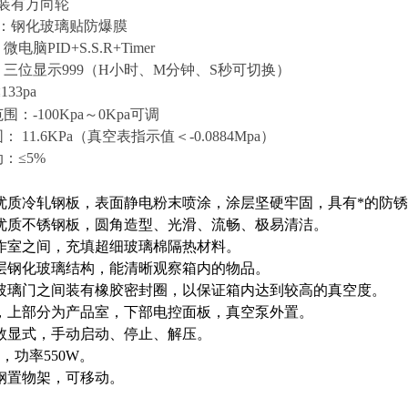
 装有万向轮
：
钢化玻璃贴防爆膜
微电脑PID+S.S.R+Timer
： 三位显示999（H小时、M分钟、S秒可切换）
≤
133pa
范围：
-100Kpa
～
0Kpa
可调
围：
11.6KPa
（真空表指示值＜
-0.0884Mpa
）
：≤
5%
优质冷轧钢板，表面静电粉末喷涂，涂层坚硬牢固，具有*的防
优质不锈钢板，圆角造型、光滑、流畅、极易清洁。
作室之间，充填超细玻璃棉隔热材料。
层钢化玻璃结构，能清晰观察箱内的物品。
玻璃门之间装有橡胶密封圈，以保证箱内达到较高的真空度。
结构，上部分为产品室，下部电控面板，真空泵外置。
表为数显式，手动启动、停止、解压。
泵，功率550W。
锈钢置物架，可移动。