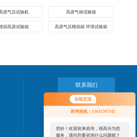
高原气压试验机
高原气候试验箱
模拟高原试验箱
高原气压模拟箱 环境试验箱
联系我们
在线交流
24小时热线：
0769-89775458
咨询热线：13631787342
您好！欢迎前来咨询，很高兴为您
服务，请问您要咨询什么问题呢？