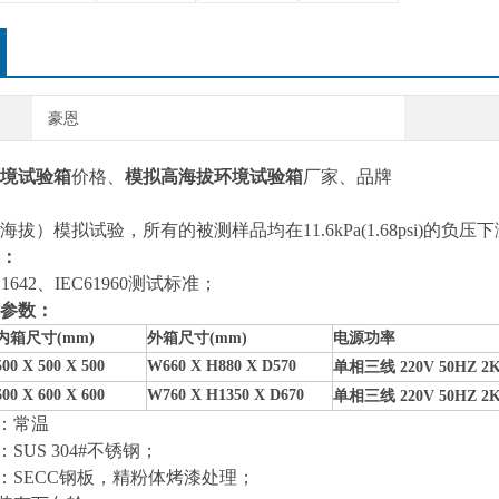
豪恩
境试验箱
价格、
模拟高海拔环境试验箱
厂家、
品牌
海拔）模拟试验，
所有的被测样品均在11.6kPa(1.68psi)的负压
：
 1642、
IEC61960
测试标准；
参数：
内箱尺寸(mm)
外箱尺寸(mm)
电源功率
500 X 500 X 500
W660 X H880 X D570
单相三线 220V 50HZ
2
600 X
6
00 X
600
W76
0 X H
135
0 X D
670
单相三线 220V 50HZ
2
围：常温
：SUS 304#不锈钢
；
：
SECC
钢板，精粉体烤漆处理
；