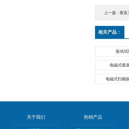
上一篇 :
垂直
相关产品：
振动试
电磁式垂
电磁式扫频
关于我们
热销产品