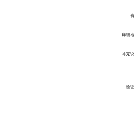
详细
补充
验