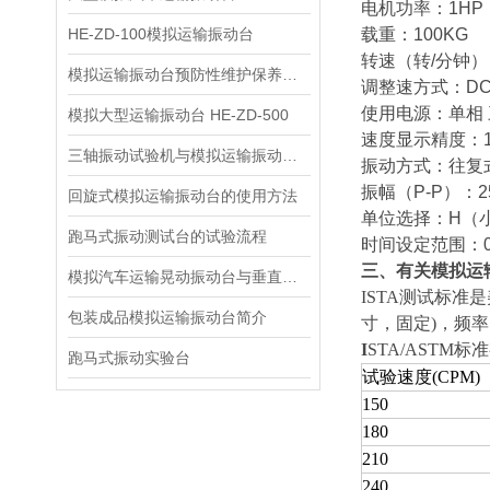
电机功率：1HP
HE-ZD-100模拟运输振动台
载重：100KG
转速（转/分钟）：
模拟运输振动台预防性维护保养的重要性及操作步骤
调整速方式：D
使用电源：单相 三线
模拟大型运输振动台 HE-ZD-500
速度显示精度：1
三轴振动试验机与模拟运输振动试验机性能指标的区别
振动方式：往复
振幅（P-P）：2
回旋式模拟运输振动台的使用方法
单位选择：H（
跑马式振动测试台的试验流程
时间设定范围：0se
三、有关模拟运
模拟汽车运输晃动振动台与垂直水平振动台的区别
ISTA测试标准
包装成品模拟运输振动台简介
寸，固定)，频率1
I
STA/ASTM
跑马式振动实验台
试验速度(CPM)
150
180
210
240