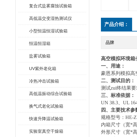
复合式盐雾腐蚀试验箱
高低温交变湿热测试仪
产品介绍：
小型恒温恒湿试验箱
品牌
恒温恒湿箱
盐雾试验箱
高空模拟环境箱
一、
用途：
UV紫外老化箱
豪恩系列模拟高
二、
测试目的：
冷热冲击试验箱
测试zui终结
高低温振动综合试验箱
三、
标准依据：
UN 38.3、UL 
换气式老化试验箱
四、主要技术参
规格型号：HE-ZK-30
快速升降温试验箱
内箱尺寸（宽*高*深）：
实验室真空干燥箱
外形尺寸（宽*高*深）：