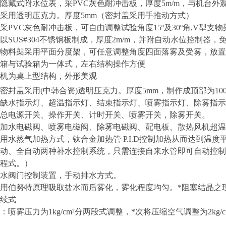
隐藏式附水位表，采PVC灰色耐冲击板，厚度5m/m，与机台外
采用透明压克力。厚度5mm（密封盖采用手推动方式）
PVC灰色耐冲击板，可自由调整试验角度15º及30º角,V型支物
以SUS#304不锈钢板制成，厚度2m/m，并附自动水位控制器
物料架采用平面分度架，可任意调整角度四面落雾及受雾，放置
箱与试验箱为一体式，左右结构操作方便
机为桌上型结构，外形美观
密封盖采用(中韩合资)透明压克力。厚度5mm，制作成顶部为10
缺水指示灯、超温指示灯、结束指示灯、喷雾指示灯、除雾指示
总电源开关、操作开关、计时开关、喷雾开关，除雾开关。
加水电磁阀、喷雾电磁阀、除雾电磁阀、配电板、散热风机超温
用水蒸气加热方式，钛合金加热管 P.I.D控制加热从而达到温度
动、全自动两种补水控制系统，只需连接自来水管即可自动控制
程式。）
水阀门控制装置，手动排水方式。
用伯努特原理吸取盐水而后雾化，雾化程度均匀。*阻塞结晶之
续式
喷雾压力为1kg/cm²分两段式调整，*次将压缩空气调整为2kg/