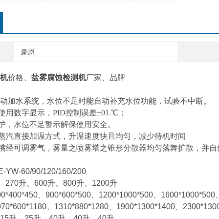
豪恩
机
价格、
盐雾腐蚀检测机
厂家、
品牌
/手动加水系统，水位不足时能自动补充水位功能，试验不中断。
使用数字显示，PID控制误差±01.℃；
保护，水位不足警示解保使用安全。
用蒸汽直接加温方式，升温速度快且均匀，减少待机时间
喷嘴经可调雾气，雾量之喷雾塔之锥形分散器均匀落舞扩散，并
W-60/90/120/160/200
270升、600升、800升、1200升
400*450、900*600*500、1200*1000*500、1600*1000*50
*600*1180、1310*880*1280、1900*1300*1400、2300*130
5升、25升、40升、40升、40升