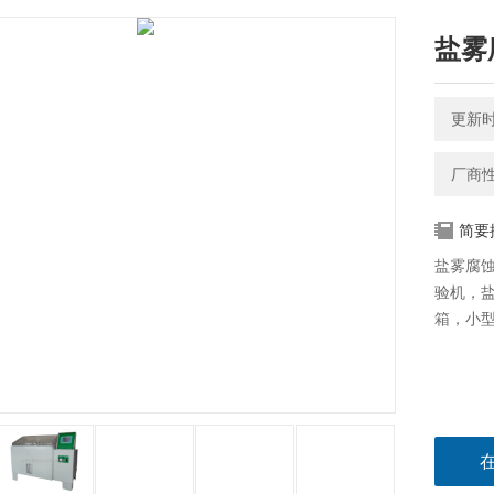
盐雾
更新时间
厂商
简要
盐雾腐
验机，
箱，小