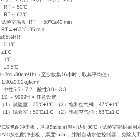
RT～ 50℃
RT～ 63℃
验室温度 RT→+50℃≤40 min
→+63℃≤35 min
85%HR
0.1℃
±1℃
 1℃
±0.5℃
2mL/80cm²1hr（至少收集16小时，取其平均值）
0±0.01kgf/cm²
性6.5～7.2 酸性3.0～3.3
S ～ 9999H 可任意设定
1）试验室：35℃±1℃ （2）饱和空气桶：47℃±1℃
1）试验室：50℃±1℃ （2）饱和空气桶：63℃±1℃
VC灰色耐冲击板，厚度5m/m,耐温可达到80℃（试验室密封采
PVC灰色耐冲击板，厚度5m/m，并附自动水位控制器，免除人