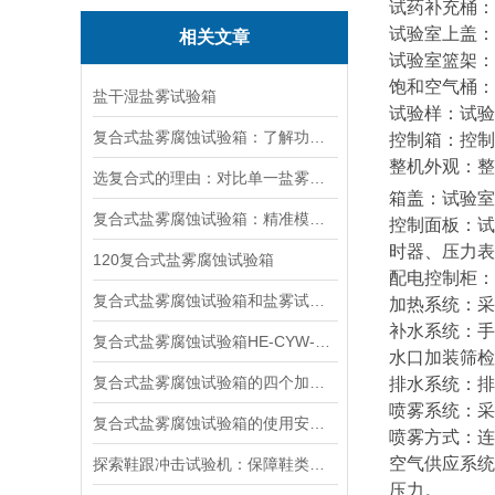
试药补充桶：
试验室上盖：
相关文章
试验室篮架：采
饱和空气桶：
盐干湿盐雾试验箱
试验样：试验
复合式盐雾腐蚀试验箱：了解功能、明确应用，轻松做好选型
控制箱：控制
整机外观：整
选复合式的理由：对比单一盐雾测试，复合式盐雾腐蚀试验箱的突出优势
箱盖：试验室
复合式盐雾腐蚀试验箱：精准模拟，加速产品耐用性验证
控制面板：试
时器、压力表
120复合式盐雾腐蚀试验箱
配电控制柜：
复合式盐雾腐蚀试验箱和盐雾试验箱一样吗？
加热系统：采
补水系统：手
复合式盐雾腐蚀试验箱HE-CYW-120T
水口加装筛检
复合式盐雾腐蚀试验箱的四个加水处
排水系统：排
喷雾系统：采
复合式盐雾腐蚀试验箱的使用安全性说明
喷雾方式：连
空气供应系统：
探索鞋跟冲击试验机：保障鞋类品质的关键设备
压力。