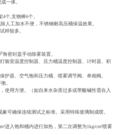
观成一体。
架4个,支物棒6个。
，免除人工加水不便，不锈钢耐高压桶保温效果。
试样较多。
0
0
角密封盖手动除雾装置。
灯验室温度控制器、压力桶温度控制器、计时器、积
保护器、空气饱和压力桶、喷雾调节阀、单相阀。
平衡。
，使用方便。（如自来水杂质过多或带酸碱性需在入
现象可确保连续测试之标准。采用特殊玻璃制成喷。
cm²进入饱和桶内进行加热，第二次调整为1kg/cm²喷雾