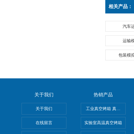
相关产品：
汽车
运输
包装模
关于我们
热销产品
关于我们
工业真空烤箱 真空烘箱
在线留言
实验室高温真空烤箱