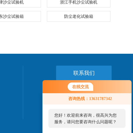
津沙尘试验机
浙江手机沙尘试验机
东沙尘试验箱
防尘老化试验箱
联系我们
在线交流
24小时热线：
您好！欢迎前来咨询，很高兴为您
0769-89775458
咨询热线：13631787342
服务，请问您要咨询什么问题呢？
您好，看您停留很久了，是否找到
了需求产品，您可以直接在线与我
联系！