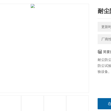
耐尘
更新时间
厂商
简要
耐尘防
防尘试验
验设备