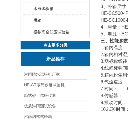
3、外箱尺寸
水煮试验箱
HE-SC500-
HE-SC1000
烘箱
4、重量：HE-S
模拟高空低压试验箱
5、电源：AC 
三
、
性能参数
点击更多分类
1.箱內温度： 
2.箱內相对湿
新品推荐
3.网标称线径
4.线间标称间
淋雨防水试验机厂家
5.箱內粉尘用量
6.气流速度： 
HE-GT滚筒跌落试验机
7.时间： 0
箱式砂尘试验仪器
8.传感器：
9.振动时间：
优质淋雨测试设备
10.试验时间：
淋雨测试试验箱