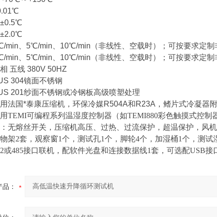
.01℃
0.5℃
2.0℃
/min、5℃/min、10℃/min（非线性、空载时）；可按要求定
/min、5℃/min、10℃/min（非线性、空载时）；可按要求定
五线 380V 50HZ
S 304镜面不锈钢
US 201纱面不锈钢或冷钢板高级喷塑处理
用法国*泰康压缩机，环保冷媒R504A和R23A，鳍片式冷凝器
用TEMI可编程系列温湿度控制器（如TEMI880彩色触摸式控制器
：无熔丝开关，压缩机高压、过热、过流保护，超温保护，风机
物架2套，观察窗1个，测试孔1个，脚轮4个，加湿桶1个，测试
32或485接口联机，配软件光盘和连接数据线1套，可选配USB接
产品：