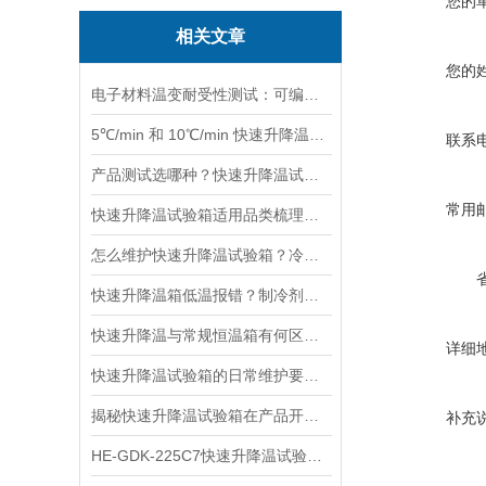
您的
相关文章
您的
电子材料温变耐受性测试：可编程快速升降温试验箱
5℃/min 和 10℃/min 快速升降温箱：选型对比看这篇就够
联系
产品测试选哪种？快速升降温试验箱与冷热冲击箱的 3 大区别
常用
快速升降温试验箱适用品类梳理：从材料到整机，一文看清能测啥
怎么维护快速升降温试验箱？冷凝器清洁 + 密封条更换技巧
快速升降温箱低温报错？制冷剂泄漏与复叠系统故障解决指南
快速升降温与常规恒温箱有何区别？谁更适合产品环境可靠性测试？
详细
快速升降温试验箱的日常维护要点及常见故障排查
揭秘快速升降温试验箱在产品开发中的试验作用
补充
HE-GDK-225C7快速升降温试验箱注意事项