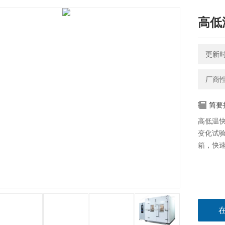
高低
更新时间
厂商
简要
高低温
变化试
箱，快