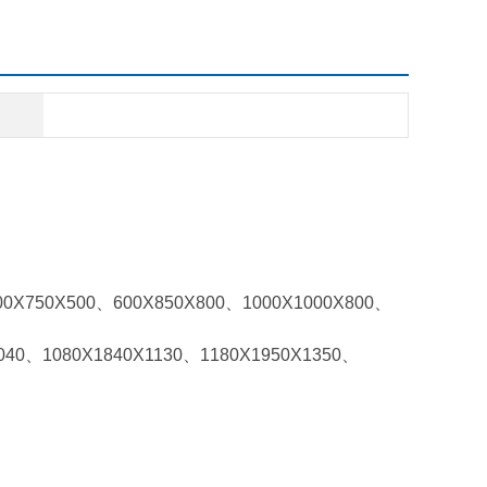
X750X500、600X850X800、1000X1000X800、
0、1080X1840X1130、1180X1950X1350、