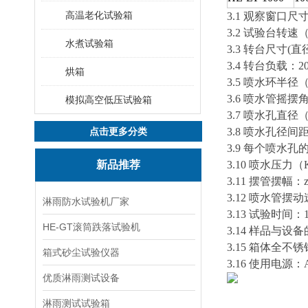
高温老化试验箱
3.1 观察窗口
3.2 试验台转速（
水煮试验箱
3.3 转台尺寸(直径
3.4 转台负载：2
烘箱
3.5 喷水环半径（
3.6 喷水管摇摆角
模拟高空低压试验箱
3.7 喷水孔直径（m
点击更多分类
3.8 喷水孔径间距
3.9 每个喷水孔的流量
新品推荐
3.10 喷水压力（
3.11 摆管摆幅：zu
3.12 喷水管摆动速
淋雨防水试验机厂家
3.13 试验时间：1
HE-GT滚筒跌落试验机
3.14 样品与设
3.15 箱体全
箱式砂尘试验仪器
3.16 使用电源：AC
优质淋雨测试设备
淋雨测试试验箱