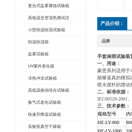
复合式盐雾腐蚀试验箱
高低温交变湿热测试仪
产品介绍：
小型恒温恒湿试验箱
品牌
恒温恒湿箱
盐雾试验箱
手套淋雨试验装
一、用途：
UV紫外老化箱
豪恩系列
适用于
能够逼真的模拟
冷热冲击试验箱
喷水摆杆的摆动
高低温振动综合试验箱
二、
标准依据：
IEC60529-200
换气式老化试验箱
三、技术参数：
规格型号
内
快速升降温试验箱
HE-LY-800
80
实验室真空干燥箱
HE-LY-1000
10