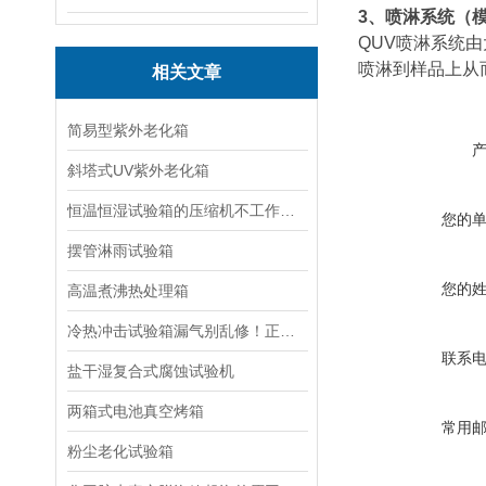
3、喷淋系统（
QUV喷淋系统
喷淋到样品上从
相关文章
简易型紫外老化箱
斜塔式UV紫外老化箱
恒温恒湿试验箱的压缩机不工作的原因有哪些
您的
摆管淋雨试验箱
您的
高温煮沸热处理箱
冷热冲击试验箱漏气别乱修！正确排查与修复方法在这
联系
盐干湿复合式腐蚀试验机
两箱式电池真空烤箱
常用
粉尘老化试验箱