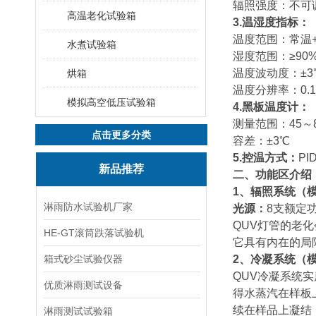
辐照强度：不可调
高温老化试验箱
3.
温湿度指标：
温度范围：常温+
水煮试验箱
湿度范围：≥90
温度波动度：±3
烘箱
温度分辨率：0.
模拟高空低压试验箱
4.黑板温度计：
测量范围：45～
点击更多分类
容差：±3℃
5.控温方式：
P
新品推荐
二、功能区介绍
1、辐照系统（
淋雨防水试验机厂家
光源：
8支额定功
QUV灯管的老
HE-GT滚筒跌落试验机
它具有内在的局
箱式砂尘试验仪器
2、冷凝系统（
QUV冷凝系统
优质淋雨测试设备
得水蒸汽在样板
续在样品上凝结
淋雨测试试验箱