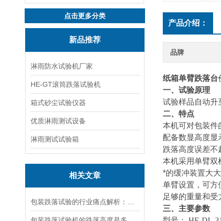
点击更多分类
产品介绍：
新品推荐
品牌
淋雨防水试验机厂家
纸箱单臂跌落台
HE-GT滚筒跌落试验机
一、试验原理
试验样品自动升
箱式砂尘试验仪器
二、特点
优质淋雨测试设备
本机可对包装件
配备数显高度显
淋雨测试试验箱
跌落高度误差不
本机采用单臂双
*的缓冲装置大
相关文章
单臂设置，可方
足够的重量和受
包装跌落试验的行业痛点解析：为何 90% 的企业都在偷偷做测试？
三、主要参数
包装跌落试验机的跌落高度是多少？
型号：
HE-DL-3