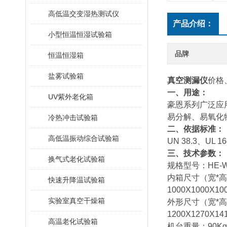
高低温交变湿热测试仪
产品介绍：
小型恒温恒湿试验箱
品牌
恒温恒湿箱
盐雾试验箱
真空测漏仪
价格
一、用途：
UV紫外老化箱
豪恩系列
广
泛应
易分解、易氧化
冷热冲击试验箱
二、依据标准：
高低温振动综合试验箱
UN 38.3、UL 
三、技术参数：
换气式老化试验箱
规格型号：HE-WD-3
内箱尺寸（宽*高*深）
快速升降温试验箱
1000X1000X1
实验室真空干燥箱
外形尺寸（宽*高*深）
1200X1270X1
高温老化试验箱
机台重量：90Kg、