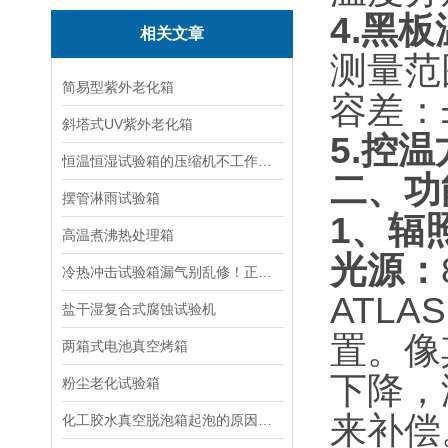
4.黑
相关文章
测量范
简易型紫外老化箱
容差：
斜塔式UV紫外老化箱
5.控
恒温恒湿试验箱的压缩机不工作的原因有哪些
二、功
摆管淋雨试验箱
1、辐
高温煮沸热处理箱
光源：
冷热冲击试验箱漏气别乱修！正确排查与修复方法在这
ATLA
盐干湿复合式腐蚀试验机
置。像
两箱式电池真空烤箱
下降，
粉尘老化试验箱
来补偿
化工胶水真空脱泡箱起泡的原因及解决方法