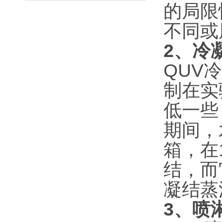
的局限
不同或
2、冷
QUV
制在实
低一些
期间，
箱，在
结，而
凝结蒸
3、喷