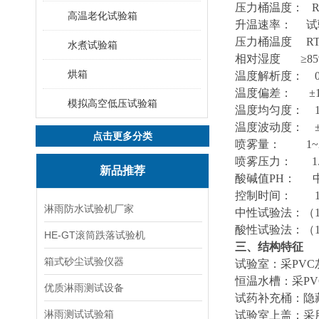
压力桶温度： RT
高温老化试验箱
升温速率： 试验室
压力桶温度
RT
水煮试验箱
相对湿度 ≥85
烘箱
温度解析度：
温度偏差：
±
模拟高空低压试验箱
温度均匀度：
温度波动度： ±0
点击更多分类
喷雾量： 1~2m
喷雾压力：
1
新品推荐
酸碱值PH： 中性6
控制时间：
淋雨防水试验机厂家
中性试验法：（1
酸性试验法：（1
HE-GT滚筒跌落试验机
三、结构特征
箱式砂尘试验仪器
试验室：采PVC
恒温水槽：采P
优质淋雨测试设备
试药补充桶：隐
淋雨测试试验箱
试验室上盖：采