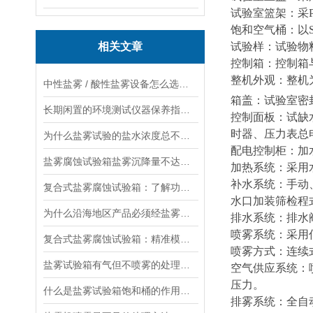
试验室篮架：采P
饱和空气桶：以S
相关文章
试验样：试验物
控制箱：控制箱
整机外观：整机
中性盐雾 / 酸性盐雾设备怎么选？专业选型指南来了
箱盖：试验室密封
长期闲置的环境测试仪器保养指南：4 步搞定设备维护
控制面板：试缺
时器、压力表总
为什么盐雾试验的盐水浓度总不准？核心原因拆解
配电控制柜：加
盐雾腐蚀试验箱盐雾沉降量不达标：喷嘴堵塞、风压不足等 3 大原因+解决对策
加热系统：采用水
补水系统：手动
复合式盐雾腐蚀试验箱：了解功能、明确应用，轻松做好选型
水口加装筛检程
为什么沿海地区产品必须经盐雾腐蚀试验箱测试？
排水系统：排水
喷雾系统：采用
复合式盐雾腐蚀试验箱：精准模拟，加速产品耐用性验证
喷雾方式：连续
盐雾试验箱有气但不喷雾的处理方法
空气供应系统：喷
压力。
什么是盐雾试验箱饱和桶的作用及用水周期
排雾系统：全自