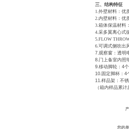
三、结构特征
1.外壁材料：优
2.内壁材料：优
3.箱体保温材料
4.采多翼离心
5.FLOW T
6.可调式侧吹
7.观察窗：透
8.门上备室内照
9.移动脚轮：4个
10.固定脚杯：
11.样品架：不锈
（箱内样品累计总
您的