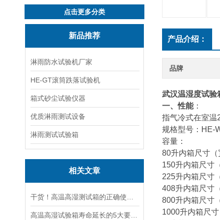
点击更多分类
新品推荐
产品介绍：
淋雨防水试验机厂家
品牌
HE-GT滚筒跌落试验机
武汉温湿度试验
箱式砂尘试验仪器
一、性能
：
优质淋雨测试设备
指气冷式在室温
规格型号：
HE-
淋雨测试试验箱
容量：
80升
内箱尺寸（宽
150升
内箱尺寸（宽
相关文章
225升
内箱尺寸（宽
408升
内箱尺寸（宽
干货！高温高湿测试箱的正确使用方法大揭秘
800升
内箱尺寸（宽
1000升
内箱尺寸（
高温高湿试验箱寿命延长的5大要点：含冷凝器清洁、加湿器保养与电路检查