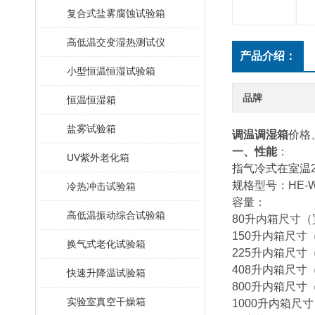
复合式盐雾腐蚀试验箱
高低温交变湿热测试仪
产品介绍：
小型恒温恒湿试验箱
品牌
恒温恒湿箱
盐雾试验箱
调温调湿箱
价格
一、性能
：
UV紫外老化箱
指气冷式在室温
规格型号：
HE-
冷热冲击试验箱
容量：
高低温振动综合试验箱
80升
内箱尺寸（宽
150升
内箱尺寸（宽
换气式老化试验箱
225升
内箱尺寸（宽
408升
内箱尺寸（宽
快速升降温试验箱
800升
内箱尺寸（宽
实验室真空干燥箱
1000升
内箱尺寸（