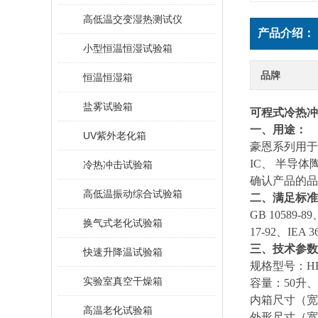
高低温交变湿热测试仪
产品介绍：
小型恒温恒湿试验箱
品牌
恒温恒湿箱
盐雾试验箱
可程式冷热冲
一、用途：
UV紫外老化箱
豪恩系列
用于
IC、 半导
冷热冲击试验箱
确认产品的品
高低温振动综合试验箱
二、满足标准
GB 10589-89
换气式老化试验箱
17-92、IEA 3
三、技术参数
快速升降温试验箱
规格型号：HE-LR
实验室真空干燥箱
容量：50升、8
内箱尺寸（宽*高*
高温老化试验箱
外形尺寸（宽*高*