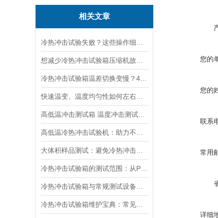
相关文章
冷热冲击试验失败？这些操作细节没做好才是关键
您的
想减少冷热冲击试验箱压缩机故障？这些预防措施要做好
冷热冲击试验箱温差切换变慢？4 大原因及解决办法全解析
您的
快速温变、温度均匀性如何左右冷热冲击试验箱的测试精度？
高低温冲击测试箱 温度冲击测试箱、 冷热冲击实验箱、 高低温冲击实验箱
联系
高低温冷热冲击试验机：助力不同材料耐温差极限的对比
大体积样品测试：避免冷热冲击试验机温度均匀性下降的方法
常用
冷热冲击试验箱的测试范围：从PCB到军工材料全覆盖
冷热冲击试验箱与常规测试设备相比，具有哪些优势？
冷热冲击试验箱维护宝典：常见故障排查与维护建议
详细