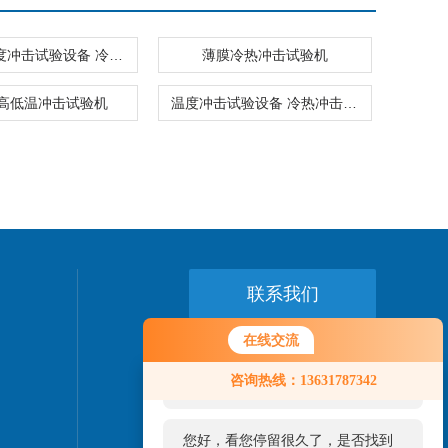
三箱式温度冲击试验设备 冷热冲击试验箱
薄膜冷热冲击试验机
高低温冲击试验机
温度冲击试验设备 冷热冲击试验箱
联系我们
在线交流
24小时热线：
您好！欢迎前来咨询，很高兴为您
0769-89775458
咨询热线：13631787342
服务，请问您要咨询什么问题呢？
您好，看您停留很久了，是否找到