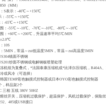
X1850（MM）
S表示：-40℃～+150℃
5℃～+150℃
5℃～+150℃
-55℃～-10℃、-70℃～-10℃、-80℃～-10℃
：+60℃～+200℃，升温速率平均5℃/MIN
±
2.0℃
10S
5MIN，常温～zui低温度5MIN，常温～zui高温度5MIN
S304镜面不锈钢
US201纱面不锈钢或电解钢板喷塑处理
冻机组为复叠式，*法国泰康压缩机或*比泽尔压缩机，R404A、
冷或风冷（可选择）
韩国TEMP彩色触摸式控制器或日本OYO彩色触摸式控制器
个，样品架2个
三相 五线 380V 50HZ
熔丝开关，压缩机过载保护，超温保护，风机过载保护，保险丝
32、485或USB接口