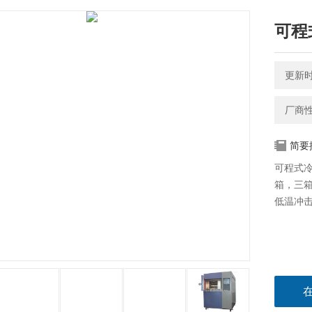
可程
更新时间
厂商
简要
可程式
箱，三
低温冲