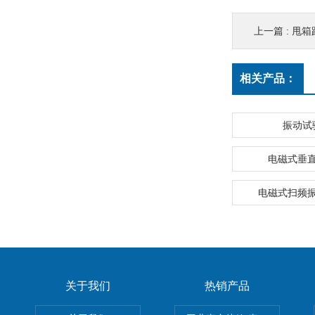
上一篇 :
甩箱
相关产品：
振动试
电磁式垂
电磁式扫频
关于我们
热销产品