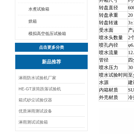
外箱尺寸
约W
转盘直径
60
水煮试验箱
转盘承重
20
烘箱
转盘转速
3±
受水面
产
模拟高空低压试验箱
喷水头数量
2
喷孔内径
φ6
点击更多分类
喷水流量
12
管径
四
新品推荐
喷水压力
3
喷水试验时间
至
淋雨防水试验机厂家
水源
建
HE-GT滚筒跌落试验机
内箱材质
S
外壳材质
冷
箱式砂尘试验仪器
优质淋雨测试设备
淋雨测试试验箱